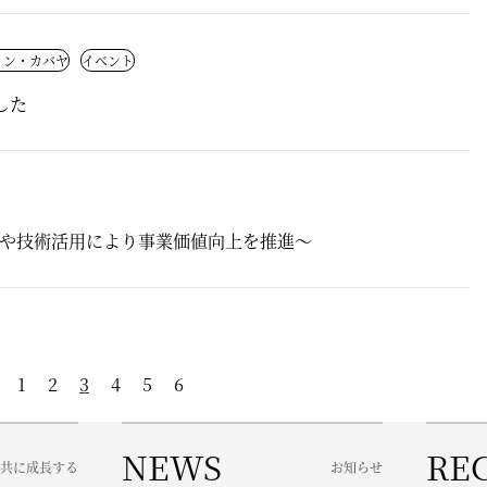
イン・カバヤ
イベント
した
や技術活用により事業価値向上を推進～
1
2
3
4
5
6
NEWS
RE
共に成長する
お知らせ