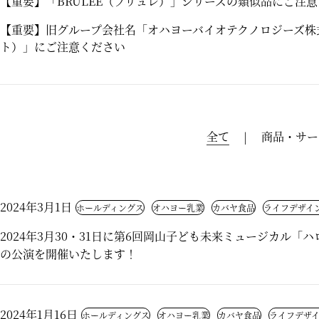
【重要】「BRULEE（ブリュレ）」シリーズの類似品にご注
【重要】旧グループ会社名「オハヨーバイオテクノロジーズ株
ト）」にご注意ください
全て
商品・サー
2024年3月1日
ホールディングス
オハヨー乳業
カバヤ食品
ライフデザイ
2024年3月30・31日に第6回岡山子ども未来ミュージカル
の公演を開催いたします！
2024年1月16日
ホールディングス
オハヨー乳業
カバヤ食品
ライフデザ