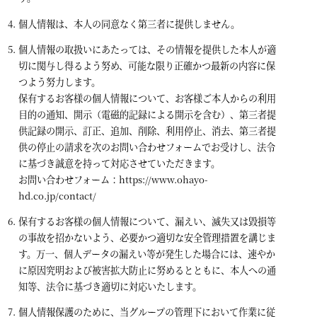
個人情報は、本人の同意なく第三者に提供しません。
個人情報の取扱いにあたっては、その情報を提供した本人が適
切に関与し得るよう努め、可能な限り正確かつ最新の内容に保
つよう努力します。
保有するお客様の個人情報について、お客様ご本人からの利用
目的の通知、開示（電磁的記録による開示を含む）、第三者提
供記録の開示、訂正、追加、削除、利用停止、消去、第三者提
供の停止の請求を次のお問い合わせフォームでお受けし、法令
に基づき誠意を持って対応させていただきます。
お問い合わせフォーム：
https://www.ohayo-
hd.co.jp/contact/
保有するお客様の個人情報について、漏えい、滅失又は毀損等
の事故を招かないよう、必要かつ適切な安全管理措置を講じま
す。万一、個人データの漏えい等が発生した場合には、速やか
に原因究明および被害拡大防止に努めるとともに、本人への通
知等、法令に基づき適切に対応いたします。
個人情報保護のために、当グループの管理下において作業に従