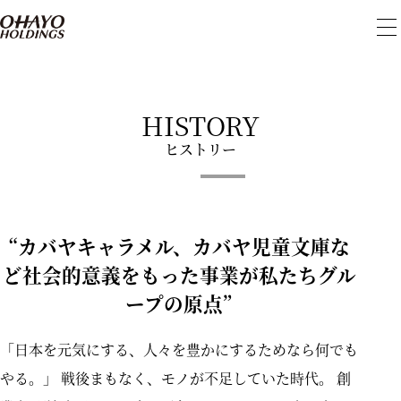
メ
ニ
ュ
ー
を
開
HISTORY
閉
ヒストリー
“カバヤキャラメル、カバヤ児童文庫な
ど社会的意義をもった事業が私たちグル
ープの原点”
「日本を元気にする、人々を豊かにするためなら何でも
やる。」
戦後まもなく、モノが不足していた時代。
創