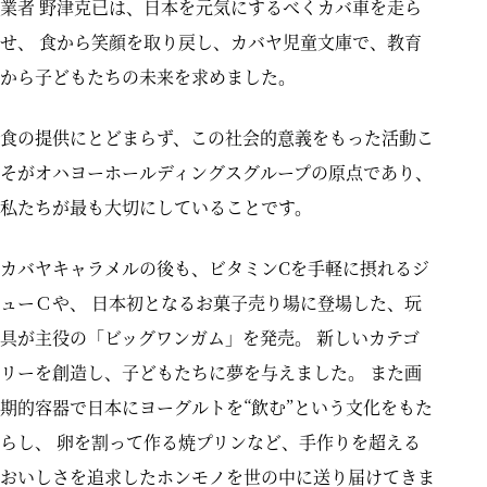
業者 野津克已は、日本を元気にするべくカバ車を走ら
せ、
食から笑顔を取り戻し、カバヤ児童文庫で、教育
から子どもたちの未来を求めました。
食の提供にとどまらず、この社会的意義をもった活動こ
そが
オハヨーホールディングスグループの原点であり、
私たちが最も大切にしていることです。
カバヤキャラメルの後も、ビタミンCを手軽に摂れるジ
ューＣや、
日本初となるお菓子売り場に登場した、玩
具が主役の「ビッグワンガム」を発売。
新しいカテゴ
リーを創造し、子どもたちに夢を与えました。
また画
期的容器で日本にヨーグルトを“飲む”という文化をもた
らし、
卵を割って作る焼プリンなど、手作りを超える
おいしさを追求したホンモノを世の中に送り届けてきま