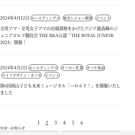
2024年4月12日
ホールディングス
東京レジャー開発
イベント
全英アマ・全英女子アマの出場資格をかけたアジア最高峰のジ
ュニアゴルフ競技会 THE R&A公認「THE ROYAL JUNIOR
2024」開催！
2024年4月2日
ホールディングス
オハヨー乳業
カバヤ食品
ライフデザイン・カバヤ
イベント
第6回岡山子ども未来ミュージカル「ハロルド！」を開催いたし
ました
1
2
3
4
5
6
TOP
お知らせ