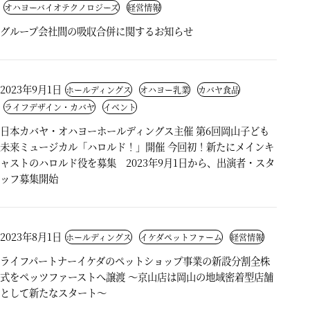
オハヨーバイオテクノロジーズ
経営情報
グループ会社間の吸収合併に関するお知らせ
2023年9月1日
ホールディングス
オハヨー乳業
カバヤ食品
ライフデザイン・カバヤ
イベント
日本カバヤ・オハヨーホールディングス主催 第6回岡山子ども
未来ミュージカル「ハロルド！」開催 今回初！新たにメインキ
ャストのハロルド役を募集 2023年9月1日から、出演者・スタ
ッフ募集開始
2023年8月1日
ホールディングス
イケダペットファーム
経営情報
ライフパートナーイケダのペットショップ事業の新設分割全株
式をペッツファーストへ譲渡 ～京山店は岡山の地域密着型店舗
として新たなスタート～