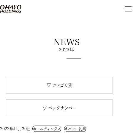
メ
ニ
ュ
ー
を
開
NEWS
閉
2023年
▽ カテゴリ別
▽ バックナンバー
2023年11月30日
ホールディングス
オハヨー乳業