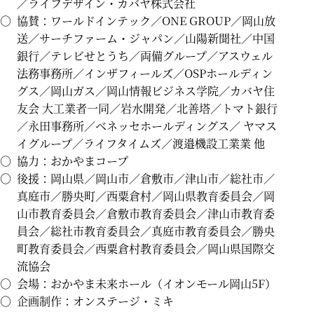
／ライフデザイン・カバヤ株式会社
○
協賛：ワールドインテック／ONE GROUP／岡山放
送／サーチファーム・ジャパン／山陽新聞社／中国
銀行／テレビせとうち／両備グループ／アスウェル
法務事務所／インザフィールズ／OSPホールディン
グス／岡山ガス／岡山情報ビジネス学院／カバヤ住
友会 大工業者一同／岩水開発／北善塔／トマト銀行
／永田事務所／ベネッセホールディングス／ ヤマス
イグループ／ライフタイムズ／渡邉機設工業業 他
○
協力：おかやまコープ
○
後援：岡山県／岡山市／倉敷市／津山市／総社市／
真庭市／勝央町／西粟倉村／岡山県教育委員会／岡
山市教育委員会／倉敷市教育委員会／津山市教育委
員会／総社市教育委員会／真庭市教育委員会／勝央
町教育委員会／西粟倉村教育委員会／岡山県国際交
流協会
○
会場：おかやま未来ホール（イオンモール岡山5F）
○
企画制作：オンステージ・ミキ