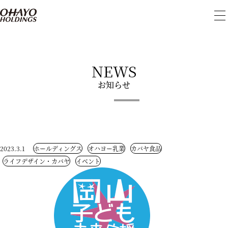
メ
ニ
ュ
ー
を
開
NEWS
閉
お知らせ
2023.3.1
ホールディングス
オハヨー乳業
カバヤ食品
ライフデザイン・カバヤ
イベント