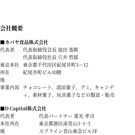
会社概要
■カバヤ食品株式会社
代表者
代表取締役会長 池田 基煕
代表取締役社長 穴井 哲郎
東京本社
東京都千代田区紀尾井町3－12
所在
紀尾井町ビル10階
地
事業内容
チョコレート、清涼菓子、グミ、キャンデ
ィ、素材菓子、玩具菓子などの製造・販売
■D Capital株式会社
代表者
代表パートナー 重光 孝司
本社所在
東京都港区南青山3−1−3
地
スプライン青山東急ビル3F