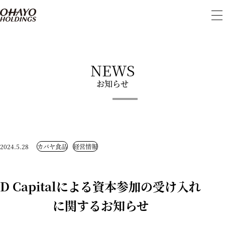
メ
ニ
ュ
ー
を
開
NEWS
閉
お知らせ
2024.5.28
カバヤ食品
経営情報
D Capitalによる資本参加の受け入れ
に関するお知らせ