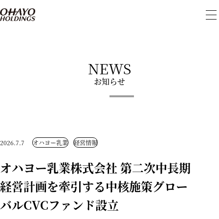
メ
ニ
ュ
ー
を
開
NEWS
閉
お知らせ
2026.7.7
オハヨー乳業
経営情報
オハヨー乳業株式会社 第二次中長期
経営計画を牽引する中核施策グロー
バルCVCファンド設立