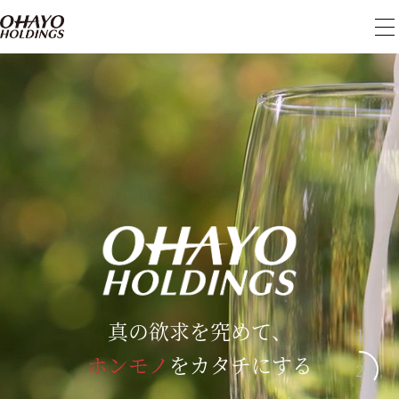
メ
ニ
ュ
ー
を
開
閉
真の欲求を究めて、
真の欲求を究めて、
ホンモノ
ホンモノ
をカタチにする
をカタチにする