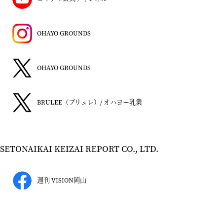
OHAYO GROUNDS
OHAYO GROUNDS
BRULEE（ブリュレ）/ オハヨー乳業
SETONAIKAI KEIZAI REPORT CO., LTD.
週刊 VISION岡山