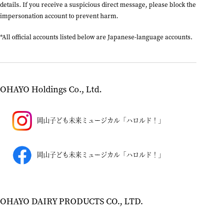
details. If you receive a suspicious direct message, please block the
impersonation account to prevent harm.
*All official accounts listed below are Japanese-language accounts.
OHAYO Holdings Co., Ltd.
岡山子ども未来ミュージカル「ハロルド！」
岡山子ども未来ミュージカル「ハロルド！」
OHAYO DAIRY PRODUCTS CO., LTD.