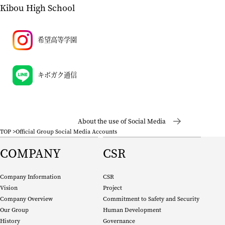
Kibou High School
希望高等学園
キボガク通信
About the use of Social Media
TOP
Official Group Social Media Accounts
COMPANY
CSR
Company Information
CSR
Vision
Project
Company Overview
Commitment to Safety and Security
Our Group
Human Development
History
Governance